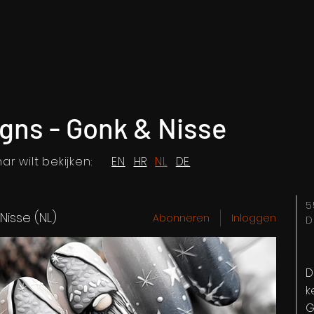
gns - Gonk & Nisse
r wilt bekijken:
EN
HR
NL
DE
5
Nisse (NL)
Abonneren
Inloggen
D
D
k
G