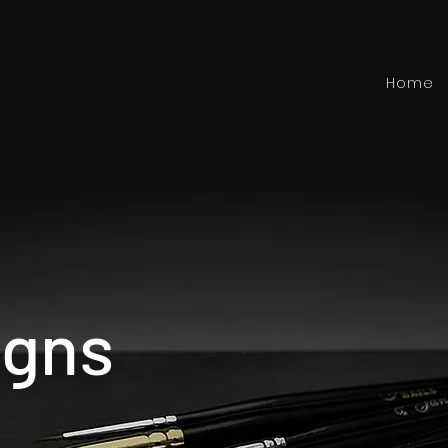
Home
igns