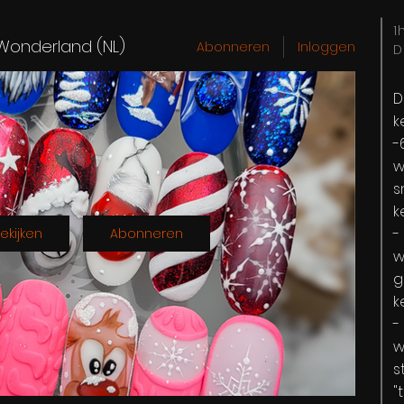
1
 Wonderland (NL)
Abonneren
Inloggen
D
D
k
-
w
s
k
-
ekijken
Abonneren
w
g
k
-
w
s
"