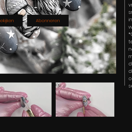
v
s
i
ekijken
Abonneren
w
*
t
n
m
d
d
o
s
 "Stars & Snowflakes NL" is not playable
Video "Gonk NL" is not playable