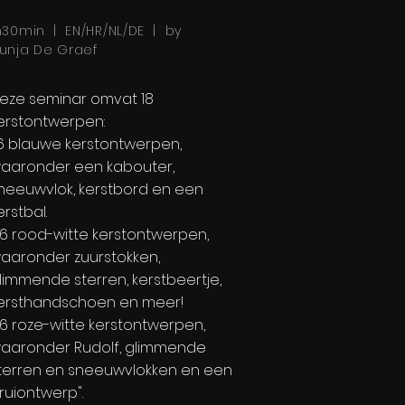
h30min | EN/HR/NL/DE | by
unja De Graef
eze seminar omvat 18
erstontwerpen:
6 blauwe kerstontwerpen,
aaronder een kabouter,
neeuwvlok, kerstbord en een
erstbal.
 6 rood-witte kerstontwerpen,
aaronder zuurstokken,
limmende sterren, kerstbeertje,
ersthandschoen en meer!
 6 roze-witte kerstontwerpen,
aaronder Rudolf, glimmende
terren en sneeuwvlokken en een
truiontwerp".