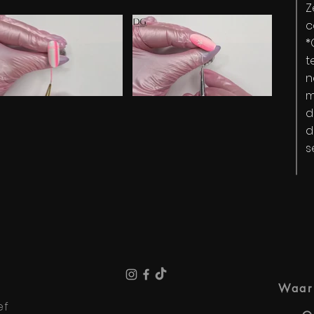
Z
c
*
t
n
m
 "Design 01 Pink NL" is not playable
Video "Design 02 Pink NL" is not playable
d
d
s
Waar 
ef