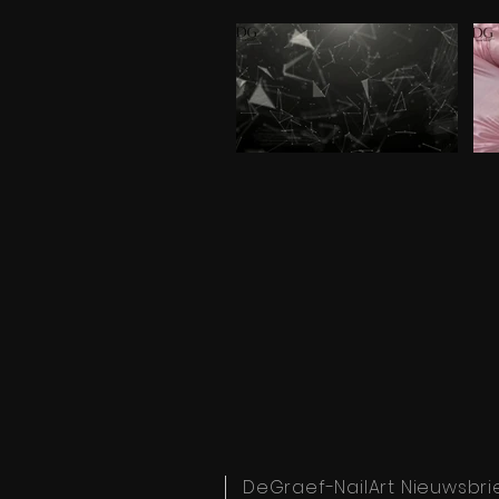
Video "Introduction seminar NL" is not playable
Video
DeGraef-NailArt Nieuwsbri