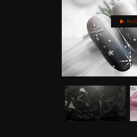
Nu b
Video "Introduction seminar NL" is not playable
Video