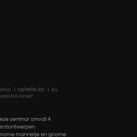
5min | EN/HR/NL/DE | by
unja De Graef
eze seminar omvat 4
erstontwerpen:
nome mannetje en gnome