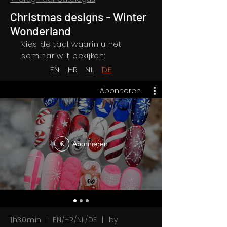
Christmas designs - Winter
Wonderland
Kies de taal waarin u het
seminar wilt bekijken:
EN
HR
NL
DE
Abonneren
Abonneren
€
1h30min | EN/HR/NL/DE | by