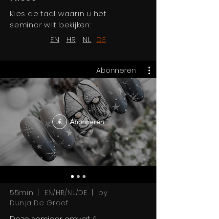
Kies de taal waarin u het
seminar wilt bekijken:
EN
HR
NL
DE
Abonneren
Abonneren
€
55min | EN/HR/NL/DE | by
Dunja De Graef