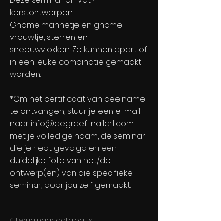
Deze seminar omvat 4
kerstontwerpen:
Gnome mannetje en gnome
vrouwtje, sterren en
sneeuwvlokken. Ze kunnen apart of
in een leuke combinatie gemaakt
worden.
*Om het certificaat van deelname
te ontvangen, stuur je een e-mail
naar
info@degraef-nailart.com
met je volledige naam, de seminar
die je hebt gevolgd en een
duidelijke foto van het/de
ontwerp(en) van die specifieke
seminar, door jou zelf gemaakt.
< Terug naar catalogus