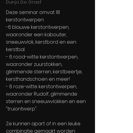
Dunja De Graef
Deze seminar omvat 18
kerstontwerpen:
-6 blauwe kerstontwerpen,
waaronder een kabouter,
sneeuwvlok, kerstbord en een
kerstbal.
- 6 rood-witte kerstontwerpen,
waaronder zuurstokken,
glimmende sterren, kerstbeertje,
kersthandschoen en meer!
- 6 roze-witte kerstontwerpen,
waaronder Rudolf, glimmende
sterren en sneeuwvlokken en een
"truiontwerp".
Ze kunnen apart of in een leuke
combinatie gemaakt worden.