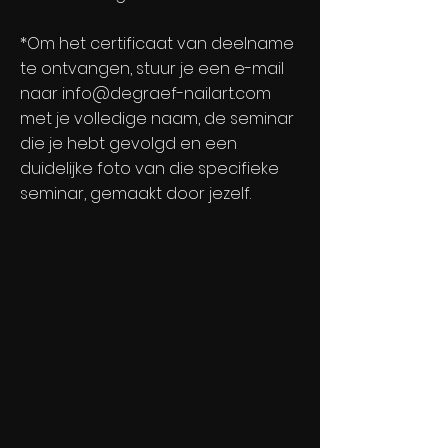
*Om het certificaat van deelname
te ontvangen, stuur je
een e-mail
naar
info@degraef-nailart.com
met je volledige naam, de seminar
die je hebt gevolgd en een
duidelijke foto van die specifieke
seminar, gemaakt door jezelf.