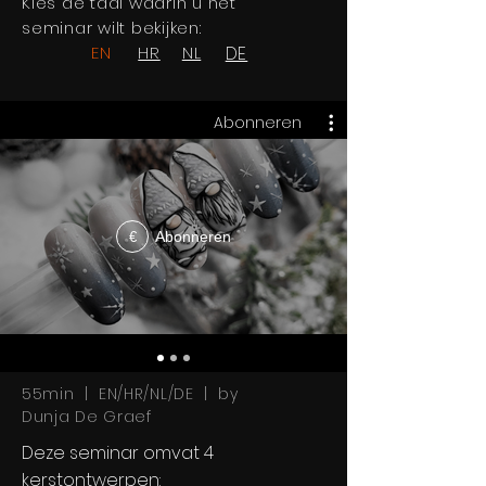
Kies de taal waarin u het
seminar wilt bekijken:
EN
HR
NL
DE
Abonneren
Abonneren
€
55min | EN/HR/NL/DE | by
Dunja De Graef
Deze seminar omvat 4
kerstontwerpen: