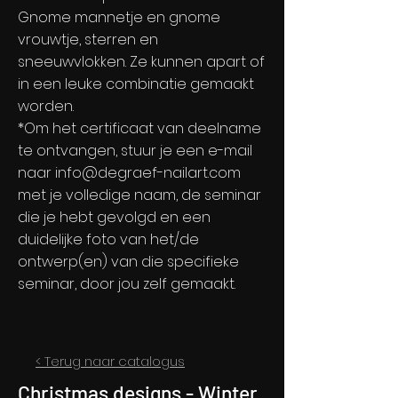
Gnome mannetje en gnome
vrouwtje, sterren en
sneeuwvlokken. Ze kunnen apart of
in een leuke combinatie gemaakt
worden.
*Om het certificaat van deelname
te ontvangen, stuur je een e-mail
naar
info@degraef-nailart.com
met je volledige naam, de seminar
die je hebt gevolgd en een
duidelijke foto van het/de
ontwerp(en) van die specifieke
seminar, door jou zelf gemaakt.
< Terug naar catalogus
Christmas designs - Winter