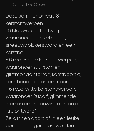
Dunja De Graef
Deze seminar omvat 18
kerstontwerpen:
-6 blauwe kerstontwerpen,
waaronder een kabouter,
sneeuwvlok, kerstbord en een
kerstbal.
- 6 rood-witte kerstontwerpen,
waaronder zuurstokken,
glimmende sterren, kerstbeertje,
kersthandschoen en meer!
- 6 roze-witte kerstontwerpen,
waaronder Rudolf, glimmende
sterren en sneeuwvlokken en een
"truiontwerp".
Ze kunnen apart of in een leuke
combinatie gemaakt worden.