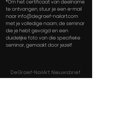
*Om het certificaat van deelname
te ontvangen, stuur je
een e-mail
naar
info@degraef-nailart.com
met je volledige naam, de seminar
die je hebt gevolgd en een
duidelijke foto van die specifieke
seminar, gemaakt door jezelf.
DeGraef-NailArt Nieuwsbrief
Ontdek het als
eerste
Schrijf u in voor onze nieuwsbrief!