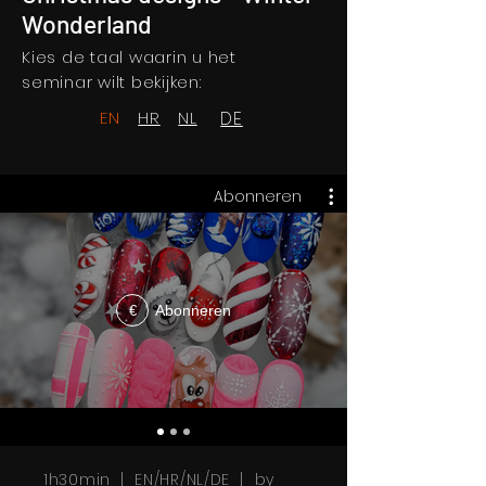
Wonderland
Kies de taal waarin u het
seminar wilt bekijken:
EN
HR
NL
DE
Abonneren
Abonneren
€
1h30min | EN/HR/NL/DE | by