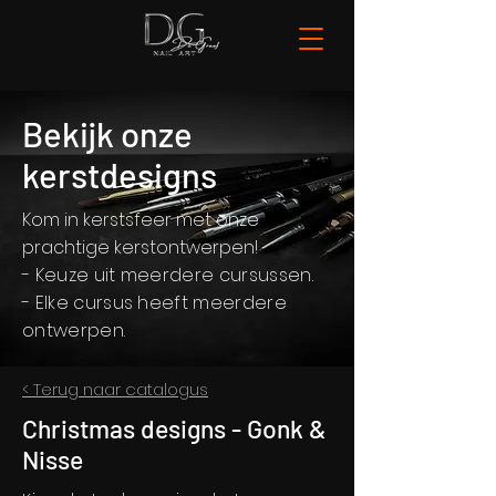
Bekijk onze
kerstdesigns
Kom in kerstsfeer met onze
prachtige kerstontwerpen!
- Keuze uit meerdere cursussen.
- Elke cursus heeft meerdere
ontwerpen.
< Terug naar catalogus
Christmas designs - Gonk &
Nisse