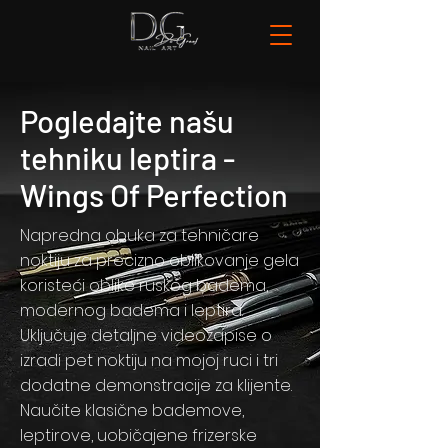
Pogledajte našu
tehniku leptira -
Wings Of Perfection
Napredna obuka za tehničare
noktiju za precizno oblikovanje gela
koristeći oblike ruskog badema,
modernog badema i leptira.
Uključuje detaljne videozapise o
izradi pet noktiju na mojoj ruci i tri
dodatne demonstracije za klijente.
Naučite klasične bademove,
leptirove, uobičajene frizerske