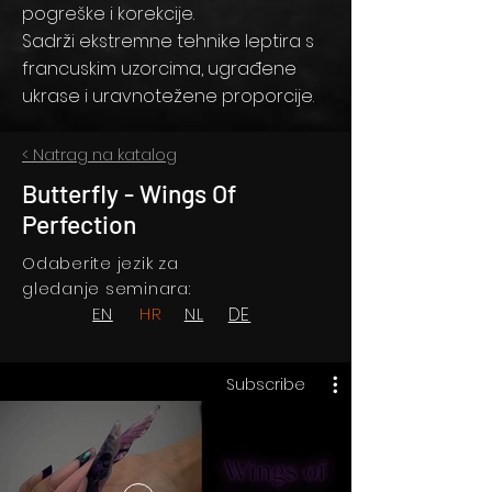
pogreške i korekcije.
Sadrži ekstremne tehnike leptira s
francuskim uzorcima, ugrađene
ukrase i uravnotežene proporcije.
< Natrag na katalog
Butterfly - Wings Of
Perfection
Odaberite jezik za
gledanje seminara:
EN
HR
NL
DE
Subscribe