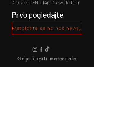
DeGraef-NailArt Newsletter
Prvo pogledajte
Pretplatite se na naš newsletter!
Gdje kupiti materijale
O De Graef Nailart
Pravni uvjeti i odredbe
Politika privatnosti
Informacije o tvrtki
Postanite partner (za umjetnike)