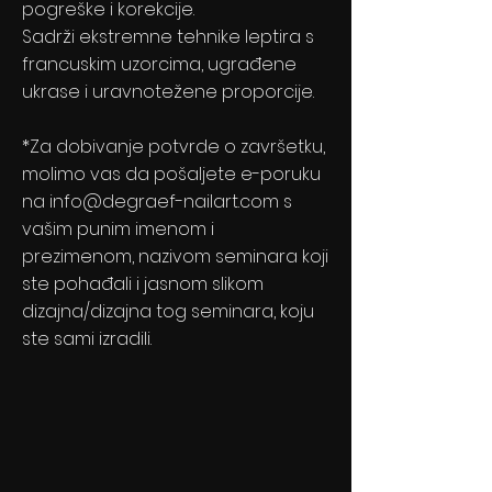
pogreške i korekcije.
Sadrži ekstremne tehnike leptira s
francuskim uzorcima, ugrađene
ukrase i uravnotežene proporcije.
*Za dobivanje potvrde o završetku,
molimo vas da pošaljete e-poruku
na
info@degraef-nailart.com
s
vašim punim imenom i
prezimenom, nazivom seminara koji
ste pohađali i jasnom slikom
dizajna/dizajna tog seminara, koju
ste sami izradili.