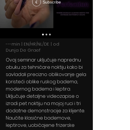
Subscribe
€
---min | EN/HR/NL/DE | od
Dunja De Graef
Ovaj seminar uključuje
naprednu
obuku za tehničare noktiju kako bi
savladali precizno oblikovanje gela
koristeći oblike ruskog badema,
modernog badema i leptira.
Uključuje detaljne videozapise o
izradi pet noktiju na mojoj ruci i tri
dodatne demonstracije za klijente.
Naučite klasične bademove,
leptirove, uobičajene frizerske