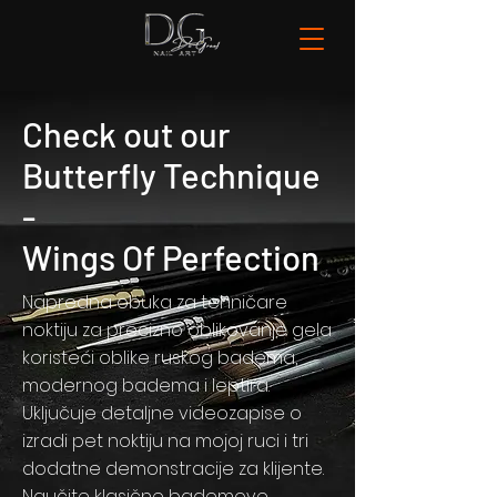
Check out our
Butterfly Technique
-
Wings Of Perfection
Napredna obuka za tehničare
noktiju za precizno oblikovanje gela
koristeći oblike ruskog badema,
modernog badema i leptira.
Uključuje detaljne videozapise o
izradi pet noktiju na mojoj ruci i tri
dodatne demonstracije za klijente.
Naučite klasične bademove,