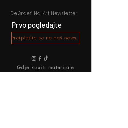
DeGraef-NailArt Newsletter
Prvo pogledajte
Pretplatite se na naš newsletter!
Gdje kupiti materijale
O De Graef Nailart
Pravni uvjeti i odredbe
Politika privatnosti
Informacije o tvrtki
Postanite partner (za umjetnike)