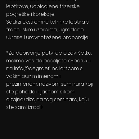
leptirove, uobičajene frizerske
pogreške i korekcije.
Sadrži ekstremne tehnike leptira s
francuskim uzorcima, ugrađene
ukrase i uravnotežene proporcije.
*Za dobivanje potvrde o završetku,
molimo vas da pošaljete e-poruku
na
info@degraef-nailart.com
s
vašim punim imenom i
prezimenom, nazivom seminara koji
ste pohađali i jasnom slikom
dizajna/dizajna tog seminara, koju
ste sami izradili.