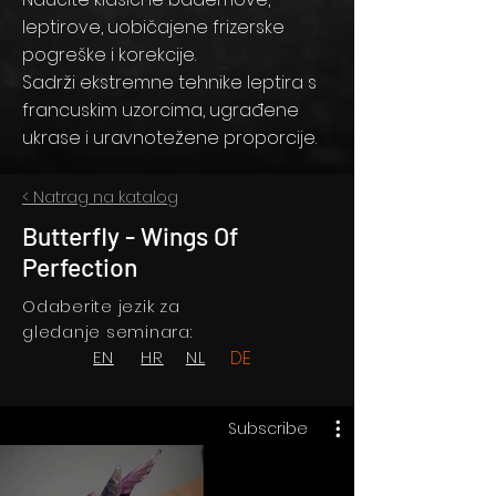
leptirove, uobičajene frizerske
pogreške i korekcije.
Sadrži ekstremne tehnike leptira s
francuskim uzorcima, ugrađene
ukrase i uravnotežene proporcije.
< Natrag na katalog
Butterfly - Wings Of
Perfection
Odaberite jezik za
gledanje seminara:
EN
HR
NL
DE
Subscribe