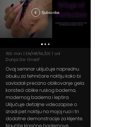
Subscribe
€
150 min | EN/HR/NL/DE | od
Dunja De Graef
Ovaj seminar uključuje
naprednu
obuku za tehničare noktiju kako bi
savladali precizno oblikovanje gela
koristeći oblike ruskog badema,
modernog badema i leptira.
Uključuje detaljne videozapise o
izradi pet noktiju na mojoj ruci i tri
dodatne demonstracije za klijente.
Naučite klasične bademove,