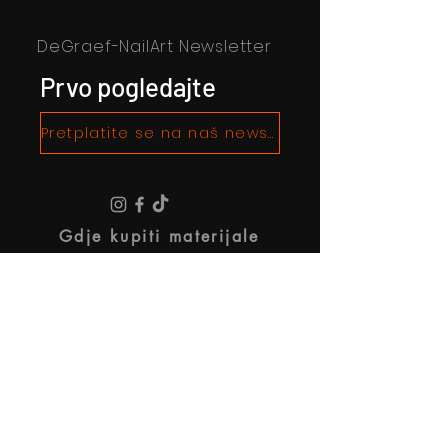
DeGraef-NailArt Newsletter
Prvo pogledajte
Pretplatite se na naš newsletter!
Gdje kupiti materijale
O De Graef Nailart
Pravni uvjeti i odredbe
Politika privatnosti
Informacije o tvrtki
Postanite partner (za umjetnike)