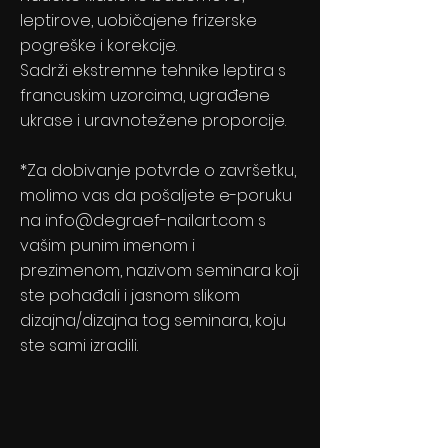
leptirove, uobičajene frizerske
pogreške i korekcije.
Sadrži ekstremne tehnike leptira s
francuskim uzorcima, ugrađene
ukrase i uravnotežene proporcije.
*Za dobivanje potvrde o završetku,
molimo vas da pošaljete e-poruku
na
info@degraef-nailart.com
s
vašim punim imenom i
prezimenom, nazivom seminara koji
ste pohađali i jasnom slikom
dizajna/dizajna tog seminara, koju
ste sami izradili.