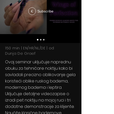
Subscribe
€
150 min | EN/HR/NL/DE | od
Dunja De Graef
Ovaj seminar uključuje
naprednu
obuku za tehničare noktiju kako bi
savladali precizno oblikovanje gela
koristeći oblike ruskog badema,
modernog badema i leptira.
Uključuje detaljne videozapise o
izradi pet noktiju na mojoj ruci i tri
dodatne demonstracije za klijente.
Naučite klasične bademove,