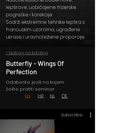
leptirove, uobičajene frizerske
pogreške i korekcije.
Sadrži ekstremne tehnike leptira s
francuskim uzorcima, ugrađene
ukrase i uravnotežene proporcije.
< Natrag na katalog
Butterfly - Wings Of
Perfection
Odaberite jezik na kojem
želite pratiti seminar:
EN
HR
NL
DE
Subscribe