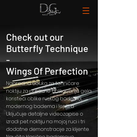
Check out our
Butterfly Technique
-
Wings Of Perfection
Napredna obuka za tehničare
noktiju za precizno oblikovanje gela
koristeći oblike ruskog badema,
modernog badema i leptira.
Uključuje detaljne videozapise o
izradi pet noktiju na mojoj ruci i tri
dodatne demonstracije za klijente.
Naučite klasične bademove,