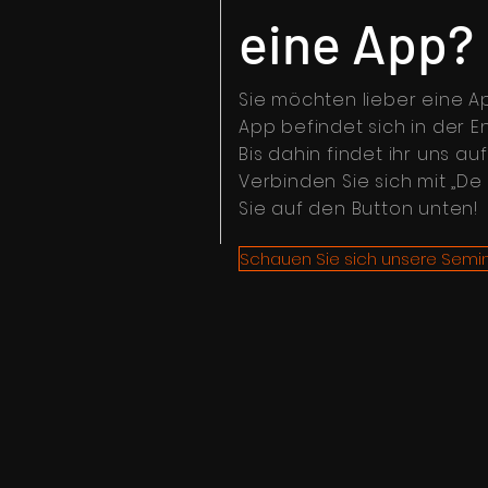
eine App?
Sie möchten lieber eine 
App befindet sich in der E
Bis dahin findet ihr uns au
Verbinden Sie sich mit „De 
Sie auf den Button unten!
Schauen Sie sich unsere Semin