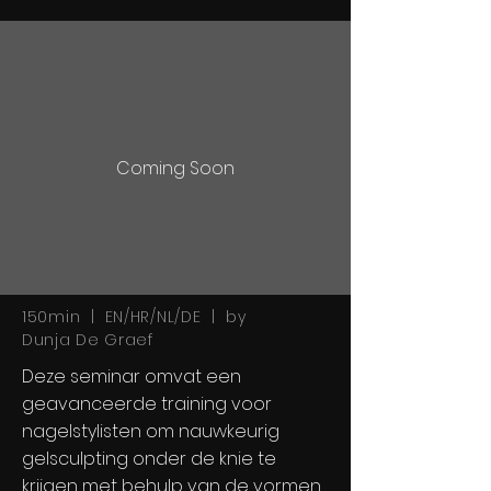
Coming Soon
150min | EN/HR/NL/DE | by
Dunja De Graef
Deze seminar omvat
een
geavanceerde training voor
nagelstylisten om nauwkeurig
gelsculpting onder de knie te
krijgen met behulp van de vormen