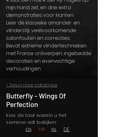
mijn hand zet, en drie extra
demonstraties voor klanten.
Leer de klassieke amandel- en
vlinderstijl, veelvoorkomende
salonfouten en correcties.
Bevat extreme vlindertechnieken
met Franse ontwerpen, ingebedde
decoraties en evenwichtige
verhoudingen.
< Terug naar catalogus
Butterfly - Wings Of
Perfection
Kies de taal waarin u het
seminar wilt bekijken:
EN
HR
NL
DE