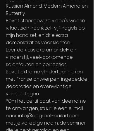
Russian Almond, Modern Almond en
Butterfly.
Bevat stapsgewijze video's waarin
ik laat zien hoe ik zelf vijf nagels op
mijn hand zet, en drie extra
demonstraties voor klanten.
Leer de klassieke amandel- en
vlinderstijl, veelvoorkomende
salonfouten en correcties.
Bevat extreme vlindertechnieken
met Franse ontwerpen, ingebedde
decoraties en evenwichtige
verhoudingen.
*Om het certificaat van deelname
te ontvangen, stuur je een e-mail
naar
info@degraef-nailart.com
met je volledige naam, de seminar
die je hebt gevolgd en een