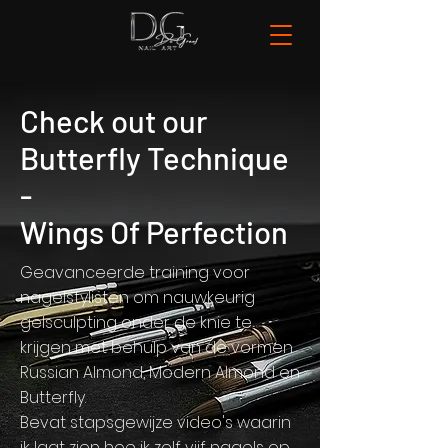
Check out our
Butterfly Technique
-
Wings Of Perfection
Geavanceerde training voor
nagelstylisten om nauwkeurig
gelsculpting onder de knie te
krijgen met behulp van de vormen
Russian Almond, Modern Almond en
Butterfly.
Bevat stapsgewijze video's waarin
ik laat zien hoe ik zelf vijf nagels op