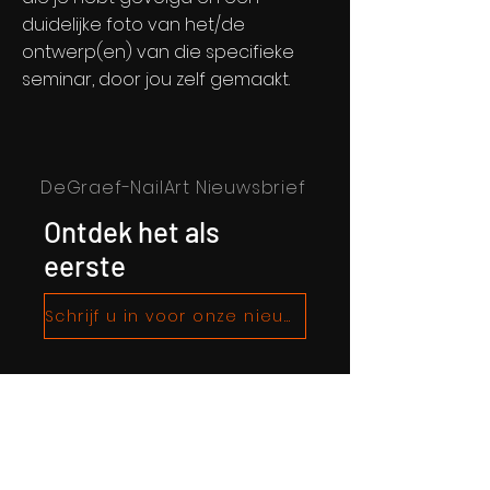
duidelijke foto van het/de
ontwerp(en) van die specifieke
seminar, door jou zelf gemaakt.
DeGraef-NailArt Nieuwsbrief
Ontdek het als
eerste
Schrijf u in voor onze nieuwsbrief!
Waar u materialen kunt kopen
Over De Graef Nailart