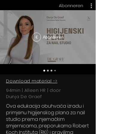
Abonneren
Abonneren
€
Download material ->
94min | Alleen HR | door
Dunja De Graef
Ova edukacija obuhvaća izradu i
primjenu higijenskog plana za nail
studio prema njemačkim
smjernicama, preporukama Robert
Koch Instituta (RKI) i pravilima