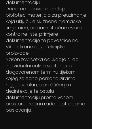
dokumentaciju.
Dodatno dobivate pristup
biblioteci materijala za preuzimanje
koja uključuje službene njemačke
smjernice, brošure, stručne izvore,
kontrolne liste, primjere
dokumentacije te poveznice na
VAH listirane dezinfekcijske
proizvode.
Nakon završetka edukacije slijedi
individualni online sastanak u
dogovorenom terminu tijekom
kojeg zajedno personaliziramo
higijenski plan, plan čišćenja i
dezinfekcije te ostalu
dokumentaciju prema vašem
prostoru, načinu rada i potrebama
poslovanja.