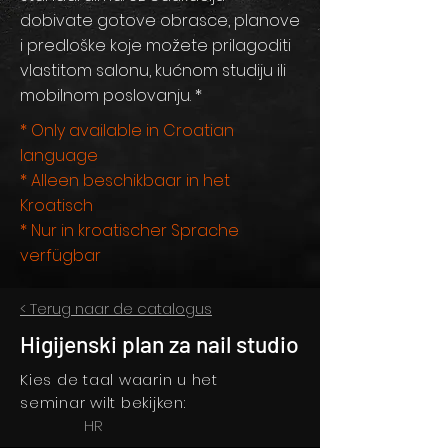
dobivate gotove obrasce, planove
i predloške koje možete prilagoditi
vlastitom salonu, kućnom studiju ili
mobilnom poslovanju. *
* Only available in Croatian
language
* Alleen beschikbaar in het
Kroatisch
* Nur in kroatischer Sprache
verfügbar
< Terug naar de catalogus
Higijenski plan za nail studio
Kies de taal waarin u het
seminar wilt bekijken:
HR