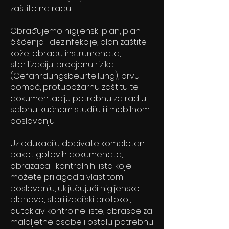
zaštite na radu.
Obrađujemo higijenski plan, plan
čišćenja i dezinfekcije, plan zaštite
kože, obradu instrumenata,
sterilizaciju, procjenu rizika
(Gefährdungsbeurteilung), prvu
pomoć, protupožarnu zaštitu te
dokumentaciju potrebnu za rad u
salonu, kućnom studiju ili mobilnom
poslovanju.
Uz edukaciju dobivate kompletan
paket gotovih dokumenata,
obrazaca i kontrolnih lista koje
možete prilagoditi vlastitom
poslovanju, uključujući higijenske
planove, sterilizacijski protokol,
autoklav kontrolne liste, obrasce za
maloljetne osobe i ostalu potrebnu