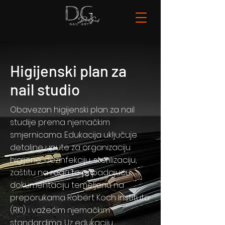
Higijenski plan za
nail studio
Obavezan higijenski plan za nail
studije prema njemačkim
smjernicama. Edukacija uključuje
detaljne upute za organizaciju
higijene, dezinfekciju, sterilizaciju,
zaštitu na radu te pripadajuću
dokumentaciju temeljenu na
preporukama Robert Koch Instituta
(RKI) i važećim njemačkim
standardima. Uz edukaciju