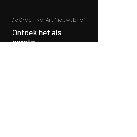
DeGraef-NailArt Nieuwsbrief
Ontdek het als
eerste
Schrijf u in voor onze nieuwsbrief!
Waar u materialen kunt kopen
Over De Graef Nailart
Pravni uvjeti i odredbe
Privacybeleid