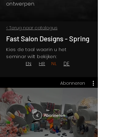
ontwerpen.
< Terug naar catalogus
Fast Salon Designs - Spring
Kies de taal waarin u het
seminar wilt bekijken:
EN
HR
NL
DE
Abonneren
Abonneren
€