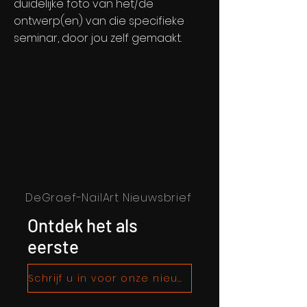
duidelijke foto van het/de
ontwerp(en) van die specifieke
seminar, door jou zelf gemaakt.
DeGraef-NailArt Nieuwsbrief
Ontdek het als
eerste
Schrijf u in voor onze nieuwsbrief!