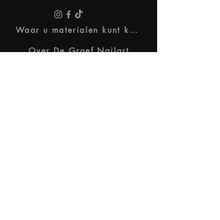
Waar u materialen kunt kopen
Over De Graef Nailart
Pravni uvjeti i odredbe
Privacybeleid
Bedrijfsinfo
Partner worden (voor kunstenaars)
Fout op webpagina of suggesties?
Online training. Geen door de
staat erkende kwalificatie.
2025 De Graef Nail Art. Alle
rechten voorbehouden.