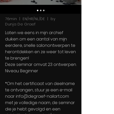
76min | EN/HR/NL/DE | by
Dunja De Graef
Laten we eens in mijn archief
duiken om een aantal van mijn
eerdere, snelle salonontwerpen te
herontdekken en ze weer tot leven
te brengen!
Deze seminar omvat 23 ontwerpen.
Niveau: Beginner
*Om het certificaat van deelname
te ontvangen, stuur je een e-mail
naar
info@degraef-nailart.com
met je volledige naam, de seminar
die je hebt gevolgd en een