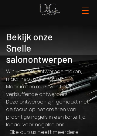
Bekijk onze
Snelle
salonontwerpen
Wilt u mooie ontwerpen maken,
maar hebt u weinig tijd?
Maak in een mum van tijd
verbluffende ontwerpen!
Deze ontwerpen zijn gemaakt met
de focus op het creëren van
prachtige nagels in een korte tijd.
Ideaal voor nagelsalons.
- Elke cursus heeft meerdere