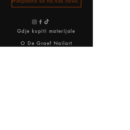
Pretplatite se na naš newsletter!
Gdje kupiti materijale
O De Graef Nailart
Pravni uvjeti i odredbe
Politika privatnosti
Informacije o tvrtki
Postanite partner (za umjetnike)
Greška na web stranici ili prijedlozi?
Online obuka. Nije državno
priznata kvalifikacija.
2025 De Graef Nail Art. Sva prava