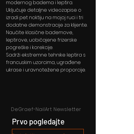
modernog badema i leptira.
Uključuje detaljne videozapise o
izradi pet noktiju na mojoj ruci i tri
dodatne demonstracije za klijente.
Naučite klasične bademove,
leptirove, uobičajene frizerske
pogreške i korekcije.
Sadrži ekstremne tehnike leptira s
francuskim uzorcima, ugrađene
ukrase i uravnotežene proporcije.
DeGraef-NailArt Newsletter
Prvo pogledajte