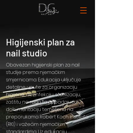
Higijenski plan za
nail studio
Obavezan higijenski plan za nail
studije prema njemačkim
smjernicama. Edukacija uključuje
detaljne upute za organizaciju
higijene, dezinfekciju, sterilizaciju,
zaštitu na radu te pripadajuću
dokumentaciju temeljenu na
preporukama Robert Koch Instituta
(RKI) i važećim njemačkim
standardima. Uz edukaciju