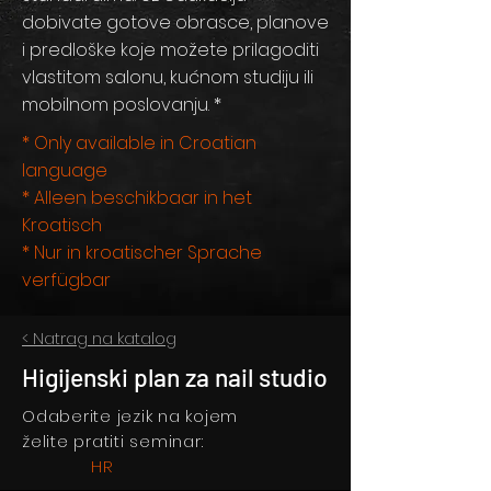
dobivate gotove obrasce, planove
i predloške koje možete prilagoditi
vlastitom salonu, kućnom studiju ili
mobilnom poslovanju. *
* Only available in Croatian
language
* Alleen beschikbaar in het
Kroatisch
* Nur in kroatischer Sprache
verfügbar
< Natrag na katalog
Higijenski plan za nail studio
Odaberite jezik na kojem
želite pratiti seminar:
HR