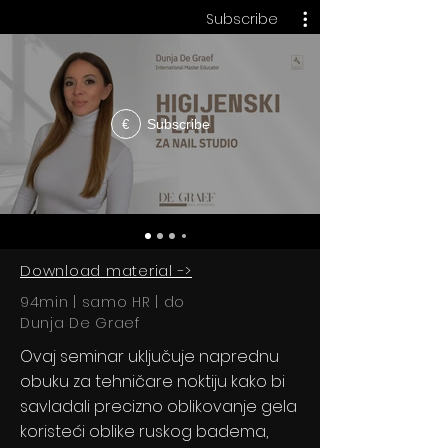
Subscribe
Subscribe
€
Download material ->
94min | samo HR | do
Dunja De Graef
Ovaj seminar uključuje
naprednu
obuku za tehničare noktiju kako bi
savladali precizno oblikovanje gela
koristeći oblike ruskog badema,